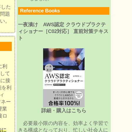
答した
Reference Books
問題
い。
一夜漬け AWS認定 クラウドプラクテ
ィショナー［C02対応］ 直前対策テキス
ト
に利
用して
 に接
機能を利
ティ
マネー
理業
詳細・購入はこちら
接ロ
必要最小限の内容を、効率よく学習で
法に
きる構成となっており、忙しい社会人に