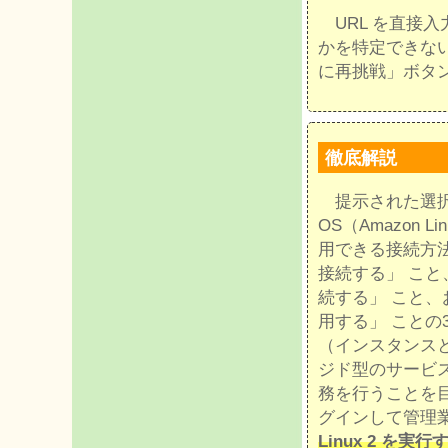
URL を直接
かを特定できな
に再挑戦」ボタ
徹底解説
提示された選択肢
OS（Amazon
用できる接続方
接続する」 こと、「
続する」 こと、および
用する」 ことの
（インスタンス
ジド型のサービ
務を行うことを目
グインして管理
Linux 2 を