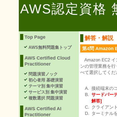
AWS認定資格
Top Page
解答・解説
AWS無料問題集トップ
第4問 Amazon
AWS Certified Cloud
Amazon EC2
Practitioner
ンの管理業務を行
べて選択してくだ
問題演習ノック
初心者用 基礎演習
テーマ別 集中演習
接続端末の
サービス別 集中演習
サードパーテ
複数選択 問題演習
解答]
クライアント
AWS Certified AI
ターミナルを
Practitioner