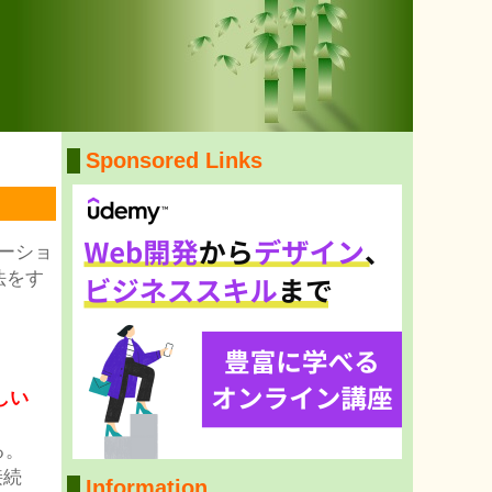
Sponsored Links
ケーショ
法をす
しい
る。
接続
Information