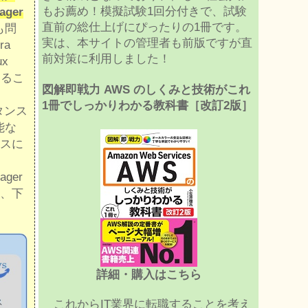
もお薦め！模擬試験1回分付きで、試験
ager
直前の総仕上げにぴったりの1冊です。
も問
実は、本サイトの管理者も前版ですが直
a
前対策に利用しました！
x
するこ
図解即戦力 AWS のしくみと技術がこれ
1冊でしっかりわかる教科書［改訂2版］
スタンス
機能な
スに
ger
、下
詳細・購入はこちら
これからIT業界に転職することを考え