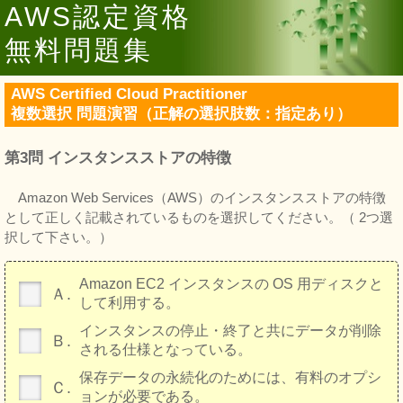
AWS認定資格
無料問題集
AWS Certified Cloud Practitioner
複数選択 問題演習（正解の選択肢数：指定あり）
第3問 インスタンスストアの特徴
Amazon Web Services（AWS）のインスタンスストアの特徴
として正しく記載されているものを選択してください。（ 2つ選
択して下さい。）
Amazon EC2 インスタンスの OS 用ディスクと
Ａ.
して利用する。
インスタンスの停止・終了と共にデータが削除
Ｂ.
される仕様となっている。
保存データの永続化のためには、有料のオプシ
Ｃ.
ョンが必要である。