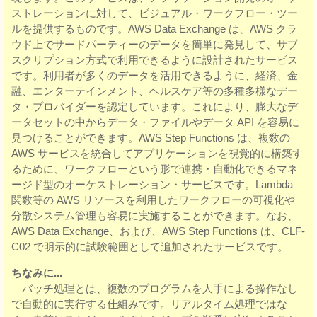
ストレーションに対して、ビジュアル・ワークフロー・ツー
ルを提供するものです。AWS Data Exchange は、AWS クラ
ウド上でサードパーティーのデータを簡単に発見して、サブ
スクリプション方式で利用できるように設計されたサービス
です。利用者が多くのデータを活用できるように、経済、金
融、エンターテインメント、ヘルスケア等の多種多様なデー
タ・プロバイダーを認定しています。これにより、膨大なデ
ータセットの中からデータ・ファイルやデータ API を容易に
見つけることができます。AWS Step Functions は、複数の
AWS サービスを統合してアプリケーションを視覚的に構築す
るために、ワークフローという形で連携・自動化できるマネ
ージド型のオーケストレーション・サービスです。Lambda
関数等の AWS リソースを利用したワークフローの可視化や
分散システム管理も容易に実施することができます。なお、
AWS Data Exchange、および、AWS Step Functions は、CLF-
C02 で明示的に試験範囲として追加されたサービスです。
ちなみに...
バッチ処理とは、複数のプログラムを人手による操作なし
で自動的に実行する仕組みです。リアルタイム処理ではな