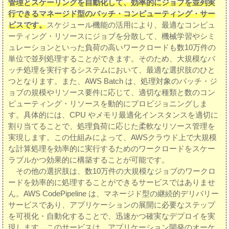
管理とスケーリングを自動化して、効率的にジョブを並列実
行できるマネージド型のバッチ・コンピューティング・サー
ビスです。
スケジュール機能の活用により、最適なコンピュ
ーティング・リソースにジョブを分散して、機械学習やシミ
ュレーションといった負荷の高いワークロードも数10万件の
単位で並列処理することができます。そのため、大規模なバ
ッチ処理を実行するシステムにおいて、最適な選択肢のひと
つとなります。また、AWS Batch は、処理対象のバッチ・ジ
ョブの規模やリソース要件に応じて、適切な種類と数のコン
ピューティング・リソースを動的にプロビジョニングしま
す。具体的には、CPU やメモリ最適化インスタンスを適切に
割り当てることで、処理負荷に応じた柔軟なリソース管理を
実現します。この仕組みによって、AWSクラウド上で大規模
な計算処理を効率的に実行するためのワークロードをスケー
ラブルかつ効果的に構築することが可能です。
その他の選択肢は、数10万件の大規模なジョブのワークロ
ードを効率的に処理することができるサービスではありませ
ん。AWS CodePipeline は、マネージド型の継続的デリバリー
サービスであり、アプリケーションの展開に必要なステップ
を可視化・自動化することで、迅速かつ確実なデプロイを実
現します。このサービスは、アプリケーション開発のオーケ