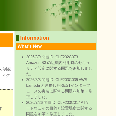
Information
What's New
2026/8/9 問題ID: CLF202C073
Amazon S3 の組織内利用時のセキュ
リティ設定に関する問題を追加しまし
セス制御
た。
ティグ
2026/8/8 問題ID: CLF203C039 AWS
Lambda と連携したRESTインターフ
ェースの実装に関する問題を加筆・修
正しました。
2026/7/26 問題ID: CLF203C017 ATゲ
す
ートウェイの目的と設置場所に関する
問題を加筆・修正しました。