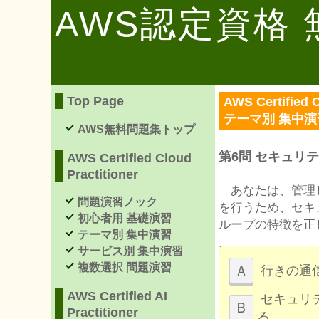
AWS認定資格
Top Page
AWS Certified C
テーマ別 集中
AWS無料問題集トップ
第6問 セキュリ
AWS Certified Cloud
Practitioner
あなたは、管理している
問題演習ノック
を行うため、セキ
初心者用 基礎演習
ループの特徴を正
テーマ別 集中演習
サービス別 集中演習
複数選択 問題演習
Ａ
行きの通
AWS Certified AI
セキュリ
Ｂ
Practitioner
る。