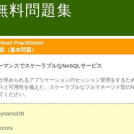
 無料問題集
loud Practitioner
演習（基本問題）
ォーマンスでスケーラブルなNoSQLサービス
求められるアプリケーションのセッション管理をするた
スと可用性を備えた、スケーラブルなフルマネージド型のNo
てください。
DynamoDB
urora