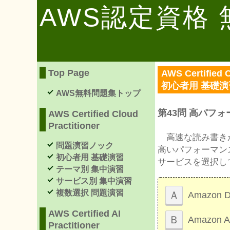
AWS認定資格
Top Page
AWS Certified C
初心者用 基礎
AWS無料問題集トップ
第43問 高パフ
AWS Certified Cloud
Practitioner
高速な読み書きが
問題演習ノック
高いパフォーマン
初心者用 基礎演習
サービスを選択し
テーマ別 集中演習
サービス別 集中演習
複数選択 問題演習
Ａ
Amazon 
AWS Certified AI
Ｂ
Amazon A
Practitioner